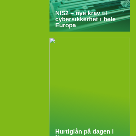
NIS2 – nye krav til
cybersikkerhet i hele
Europa
Hurtiglån på dagen i