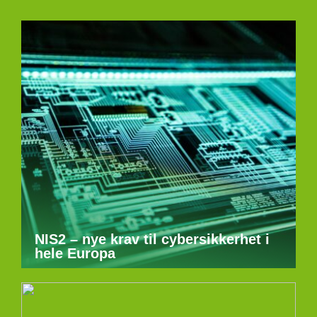
NIS2 – nye krav til cybersikkerhet i
hele Europa