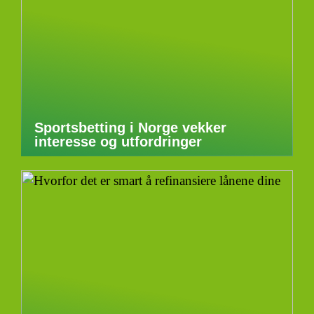
Sportsbetting i Norge vekker
interesse og utfordringer