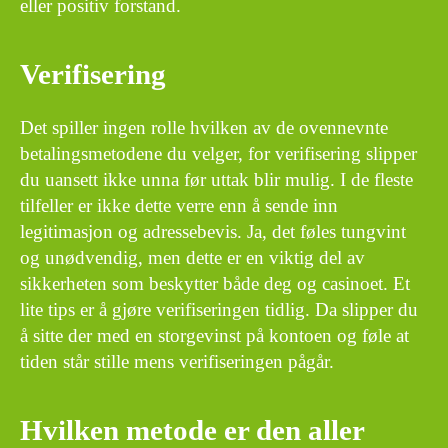
eller positiv forstand.
Verifisering
Det spiller ingen rolle hvilken av de ovennevnte
betalingsmetodene du velger, for verifisering slipper
du uansett ikke unna før uttak blir mulig. I de fleste
tilfeller er ikke dette verre enn å sende inn
legitimasjon og adressebevis. Ja, det føles tungvint
og unødvendig, men dette er en viktig del av
sikkerheten som beskytter både deg og casinoet. Et
lite tips er å gjøre verifiseringen tidlig. Da slipper du
å sitte der med en storgevinst på kontoen og føle at
tiden står stille mens verifiseringen pågår.
Hvilken metode er den aller