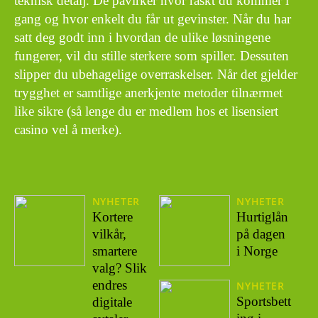
teknisk detalj. De påvirker hvor raskt du kommer i
gang og hvor enkelt du får ut gevinster. Når du har
satt deg godt inn i hvordan de ulike løsningene
fungerer, vil du stille sterkere som spiller. Dessuten
slipper du ubehagelige overraskelser. Når det gjelder
trygghet er samtlige anerkjente metoder tilnærmet
like sikre (så lenge du er medlem hos et lisensiert
casino vel å merke).
NYHETER
NYHETER
Kortere
Hurtiglån
vilkår,
på dagen
smartere
i Norge
valg? Slik
endres
NYHETER
Sportsbett
digitale