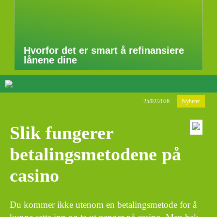
Hvorfor det er smart å refinansiere
lånene dine
25/02/2026
Nyheter
Slik fungerer
betalingsmetodene på
casino
Du kommer ikke utenom en betalingsmetode for å