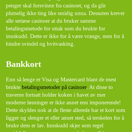
penger skal forsvinne fra casinoet, og da glir
plutselig ikke ting like smidig unna. Dessuten krever
alle seriøse casinoer at du bruker samme
betalingsmetode for uttak som du brukte for
innskudd. Dette er ikke for å være vrange, men for å
hindre svindel og hvitvasking.
Bankkort
Enn så lenge er Visa og Mastercard blant de mest
brukte
betalingsmetoder på casinoer
. At disse to
traverne fortsatt holder koken i havet av mer
moderne løsninger er ikke annet enn imponerende!
Dette skyldes nok at de fleste allerede har et kort som
ligger og slenger et eller annet sted, så terskelen for å
bruke dem er lav. Innskudd skjer som regel