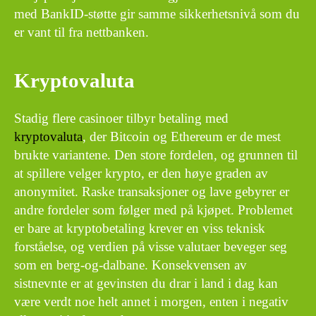
med BankID-støtte gir samme sikkerhetsnivå som du
er vant til fra nettbanken.
Kryptovaluta
Stadig flere casinoer tilbyr betaling med
kryptovaluta
, der Bitcoin og Ethereum er de mest
brukte variantene. Den store fordelen, og grunnen til
at spillere velger krypto, er den høye graden av
anonymitet. Raske transaksjoner og lave gebyrer er
andre fordeler som følger med på kjøpet. Problemet
er bare at kryptobetaling krever en viss teknisk
forståelse, og verdien på visse valutaer beveger seg
som en berg-og-dalbane. Konsekvensen av
sistnevnte er at gevinsten du drar i land i dag kan
være verdt noe helt annet i morgen, enten i negativ