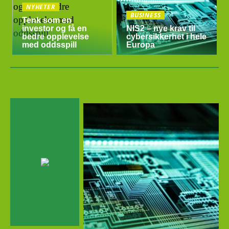
NYHETER
BUSINESS
Tenk som en
investor og få en
NIS2 – nye krav til
bedre opplevelse
cybersikkerhet i hele
med oddsspill
Europa