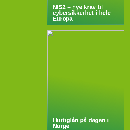
NIS2 – nye krav til
cybersikkerhet i hele
Europa
Hurtiglån på dagen i
Norge