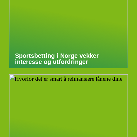
Sportsbetting i Norge vekker
interesse og utfordringer