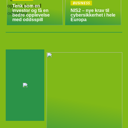
BUSINESS
Tenk som en
investor og få en
NIS2 – nye krav til
bedre opplevelse
cybersikkerhet i hele
med oddsspill
Europa