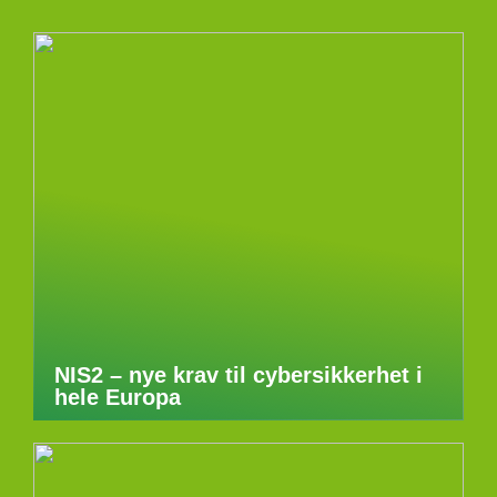
NIS2 – nye krav til cybersikkerhet i
hele Europa