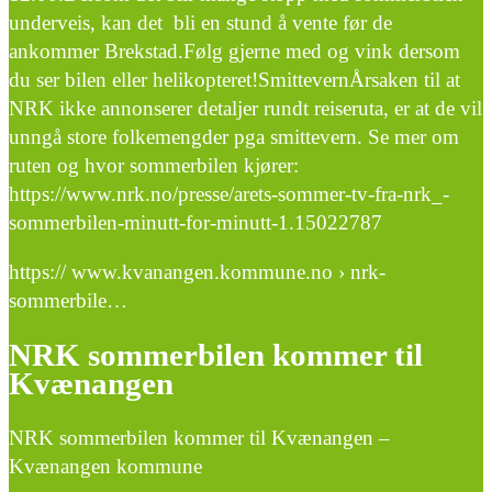
underveis, kan det bli en stund å vente før de
ankommer Brekstad.Følg gjerne med og vink dersom
du ser bilen eller helikopteret!SmittevernÅrsaken til at
NRK ikke annonserer detaljer rundt reiseruta, er at de vil
unngå store folkemengder pga smittevern. Se mer om
ruten og hvor sommerbilen kjører:
https://www.nrk.no/presse/arets-sommer-tv-fra-nrk_-
sommerbilen-minutt-for-minutt-1.15022787
https:// www.kvanangen.kommune.no › nrk-
sommerbile…
NRK sommerbilen kommer til
Kvænangen
NRK sommerbilen kommer til Kvænangen –
Kvænangen kommune