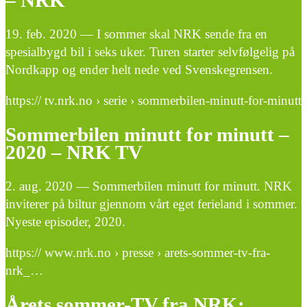
– NRK
19. feb. 2020 — I sommer skal NRK sende fra en
spesialbygd bil i seks uker. Turen starter selvfølgelig på
Nordkapp og ender helt nede ved Svenskegrensen.
https:// tv.nrk.no › serie › sommerbilen-minutt-for-minutt
Sommerbilen minutt for minutt –
2020 – NRK TV
2. aug. 2020 — Sommerbilen minutt for minutt. NRK
inviterer på biltur gjennom vårt eget ferieland i sommer.
Nyeste episoder, 2020.
https:// www.nrk.no › presse › arets-sommer-tv-fra-
nrk_…
Årets sommer-TV fra NRK: