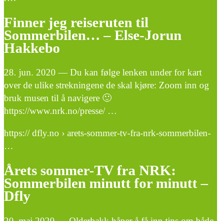
Finner jeg reiseruten til
Sommerbilen… – Else-Jorun
Hakkebo
28. jun. 2020 — Du kan følge lenken under for kart
over de ulike strekningene de skal kjøre: Zoom inn og
bruk musen til å navigere 🙂
https://www.nrk.no/presse/ …
https:// dfly.no › arets-sommer-tv-fra-nrk-sommerbilen-
…
Årets sommer-TV fra NRK:
Sommerbilen minutt for minutt –
Dfly
20. mai 2020 — Olderbakk håper å få inn tips om både