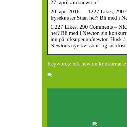
27. april #nrknewton”
20. apr. 2016 — 1227 Likes, 290
fryseknuser Stian her? Bli med i N
1,227 Likes, 290 Comments – NRK 
her? Bli med i Newton sin konkurr
inn på nrksuper.no/newton Husk å
Newtons nye kvissbok og svarfrist
Keywords: nrk newton konkurranse