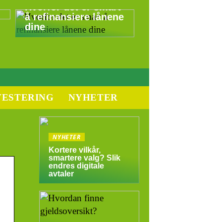
Hvorfor det er smart
å refinansiere lånene
dine
VESTERING
NYHETER
NYHETER
Kortere vilkår,
smartere valg? Slik
endres digitale
avtaler