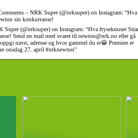
 Comments – NRK Super (@nrksuper) on Instagram: “Hva
ewton sin konkurranse!
Super (@nrksuper) on Instagram: “Hva fryseknuser Stia
anse! Send en mail med svaret til newton@nrk.no eller gå
 oppgi navn, adresse og hvor gammel du er😀 Premien er
 er onsdag 27. april #nrknewton”