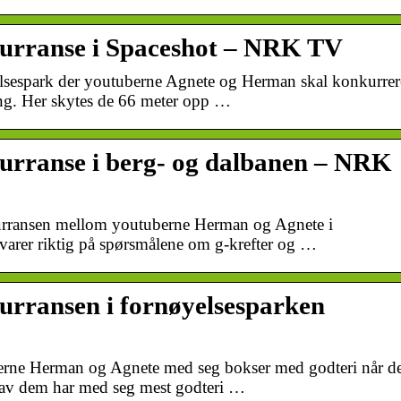
urranse i Spaceshot – NRK TV
elsespark der youtuberne Agnete og Herman skal konkurrer
ing. Her skytes de 66 meter opp …
urranse i berg- og dalbanen – NRK
kurransen mellom youtuberne Herman og Agnete i
arer riktig på spørsmålene om g-krefter og …
rransen i fornøyelsesparken
erne Herman og Agnete med seg bokser med godteri når d
av dem har med seg mest godteri …