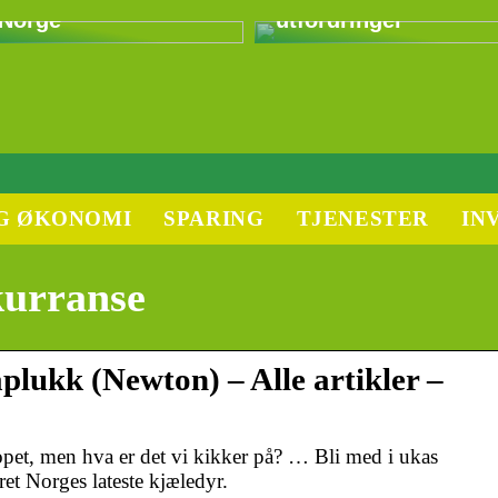
Norge
utfordringer
G ØKONOMI
SPARING
TJENESTER
IN
urranse
lukk (Newton) – Alle artikler –
opet, men hva er det vi kikker på? … Bli med i ukas
t Norges lateste kjæledyr.