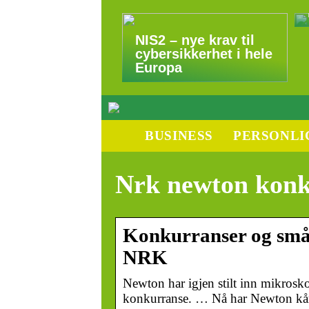
NIS2 – nye krav til
cybersikkerhet i hele
Europa
BUSINESS
PERSONLI
Nrk newton konk
Konkurranser og småp
NRK
Newton har igjen stilt inn mikrosk
konkurranse. … Nå har Newton kåre