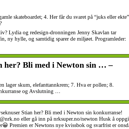
 gamle skateboardet; 4. Her får du svaret på “juks eller ekte”
?
liv? Lydia og redesign-dronningen Jenny Skavlan tar
 fin, ny hylle, og samtidig sparer de miljøet. Programleder:
n her? Bli med i Newton sin … –
en lager skum, elefanttannkrem; 7. Hva er pollen; 8.
nkurranse og Avslutning …
eknuser Stian her? Bli med i Newton sin konkurranse!
n@nrk.no eller gå inn på nrksuper.no/newton Husk å oppgi
r😀 Premien er Newtons nye kvissbok og svarfrist er onsd