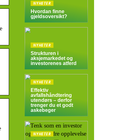
NYHETER
Hvordan finne
gjeldsoversikt?
e
NYHETER
Strukturen i
aksjemarkedet og
investorenes atferd
NYHETER
Effektiv
avfallshåndtering
utendørs – derfor
trenger du et godt
askebeger
e
NYHETER