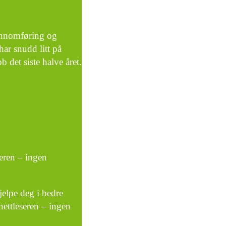
jennomføring og
har snudd litt på
 det siste halve året.
seren – ingen
jelpe deg i bedre
nettleseren – ingen