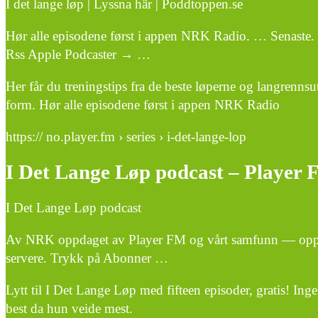
I det lange løp | Lyssna här | Poddtoppen.se
Hør alle episodene først i appen NRK Radio. … Senaste. 
Rss Apple Podcaster → …
Her får du treningstips fra de beste løperne og langrenns
form. Hør alle episodene først i appen NRK Radio
https:// no.player.fm › series › i-det-lange-lop
I Det Lange Løp podcast – Player
I Det Lange Løp podcast
Av NRK oppdaget av Player FM og vårt samfunn — opphavsr
servere. Trykk på Abonner …
Lytt til I Det Lange Løp med fifteen episoder, gratis! Ingen
best da hun veide mest.