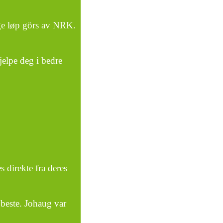
ge løp görs av NRK.
jelpe deg i bedre
direkte fra deres
t beste. Johaug var