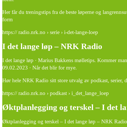
Her får du treningstips fra de beste løperne og langrenns
form
https:// radio.nrk.no › serie › i-det-lange-loep
I det lange løp – NRK Radio
I det lange løp · Marius Bakkens mølletips. Kommer mand
09.02.2023 · Når det blir for mye.
Hør hele NRK Radio sitt store utvalg av podkast, serier, 
https:// radio.nrk.no › podkast › i_det_lange_loep
Øktplanlegging og terskel – I det 
Øktplanlegging og terskel – I det lange løp – NRK Radi