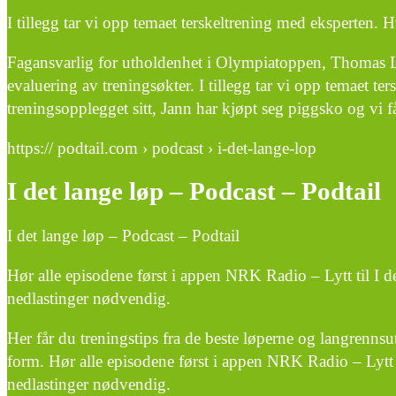
I tillegg tar vi opp temaet terskeltrening med eksperten. 
Fagansvarlig for utholdenhet i Olympiatoppen, Thomas Lo
evaluering av treningsøkter. I tillegg tar vi opp temaet te
treningsopplegget sitt, Jann har kjøpt seg piggsko og vi få
https:// podtail.com › podcast › i-det-lange-lop
I det lange løp – Podcast – Podtail
I det lange løp – Podcast – Podtail
Hør alle episodene først i appen NRK Radio – Lytt til I de
nedlastinger nødvendig.
Her får du treningstips fra de beste løperne og langrenns
form. Hør alle episodene først i appen NRK Radio – Lytt ti
nedlastinger nødvendig.