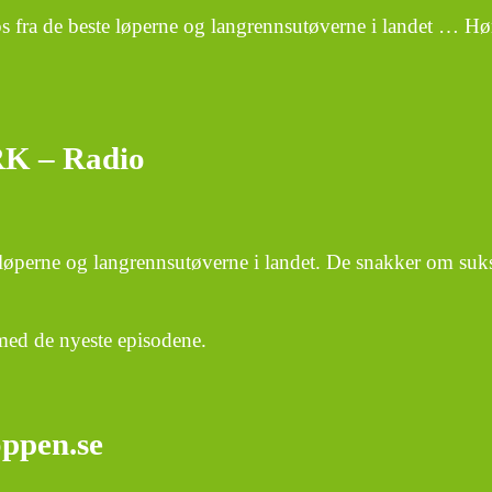
ips fra de beste løperne og langrennsutøverne i landet … Hør
NRK – Radio
te løperne og langrennsutøverne i landet. De snakker om su
 med de nyeste episodene.
oppen.se