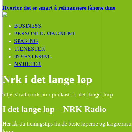
Hvorfor det er smart å refinansiere lånene dine
BUSINESS
PERSONLIG ØKONOMI
SPARING
TJENESTER
INVESTERING
NYHETER
Nrk i det lange løp
https:// radio.nrk.no › podkast › i_det_lange_loep
I det lange løp – NRK Radio
Her får du treningstips fra de beste løperne og langrenns
form.