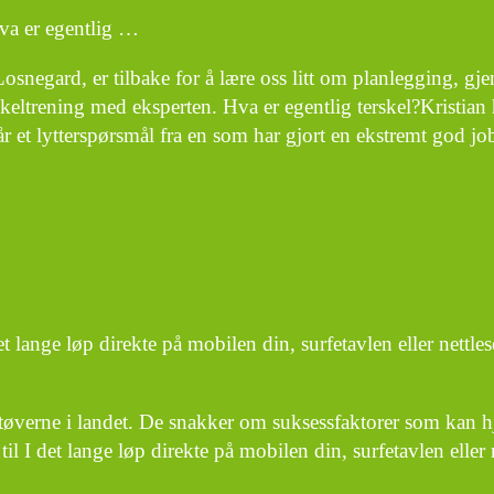
Hva er egentlig …
snegard, er tilbake for å lære oss litt om planlegging, g
rskeltrening med eksperten. Hva er egentlig terskel?Kristian 
r et lytterspørsmål fra en som har gjort en ekstremt god jobb
t lange løp direkte på mobilen din, surfetavlen eller nettle
utøverne i landet. De snakker om suksessfaktorer som kan h
l I det lange løp direkte på mobilen din, surfetavlen eller 