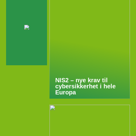
NIS2 – nye krav til
cybersikkerhet i hele
Europa