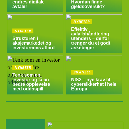
endres digitale
Hvordan finne
avtaler
gjeldsoversikt?
NYHETER
Effektiv
NYHETER
avfallshåndtering
Strukturen i
utendørs – derfor
aksjemarkedet og
trenger du et godt
investorenes atferd
askebeger
NYHETER
BUSINESS
Tenk som en
investor og få en
NIS2 – nye krav til
bedre opplevelse
cybersikkerhet i hele
med oddsspill
Europa