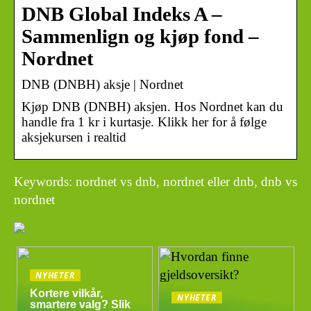
DNB Global Indeks A –
Sammenlign og kjøp fond –
Nordnet
DNB (DNBH) aksje | Nordnet
Kjøp DNB (DNBH) aksjen. Hos Nordnet kan du
handle fra 1 kr i kurtasje. Klikk her for å følge
aksjekursen i realtid
Keywords: nordnet vs dnb, nordnet eller dnb, dnb vs
nordnet
NYHETER
Kortere vilkår,
NYHETER
smartere valg? Slik