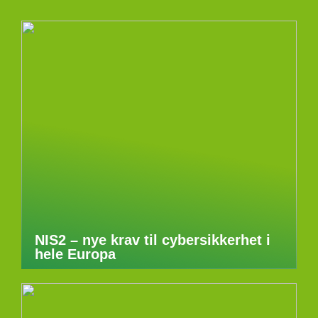
NIS2 – nye krav til cybersikkerhet i
hele Europa