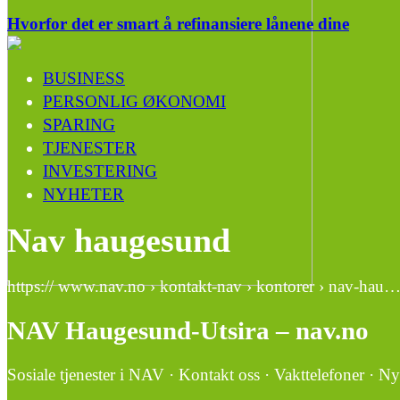
Hvorfor det er smart å refinansiere lånene dine
BUSINESS
PERSONLIG ØKONOMI
SPARING
TJENESTER
INVESTERING
NYHETER
Nav haugesund
https:// www.nav.no › kontakt-nav › kontorer › nav-hau
NAV Haugesund-Utsira – nav.no
Sosiale tjenester i NAV · Kontakt oss · Vakttelefoner · Ny