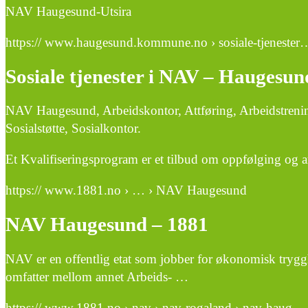
NAV Haugesund-Utsira
https:// www.haugesund.kommune.no › sosiale-tjenester
Sosiale tjenester i NAV – Hauges
NAV Haugesund, Arbeidskontor, Attføring, Arbeidstren
Sosialstøtte, Sosialkontor.
Et Kvalifiseringsprogram er et tilbud om oppfølging og a
https:// www.1881.no › … › NAV Haugesund
NAV Haugesund – 1881
NAV er en offentlig etat som jobber for økonomisk tryg
omfatter mellom annet Arbeids- …
https:// www.1881.no › nav › nav-rogaland › nav-haug…