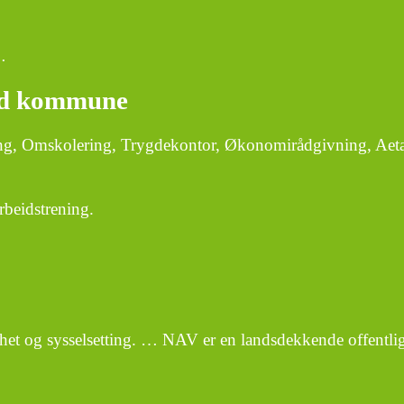
…
und kommune
ing, Omskolering, Trygdekontor, Økonomirådgivning, Aet
rbeidstrening.
ghet og sysselsetting. … NAV er en landsdekkende offentl