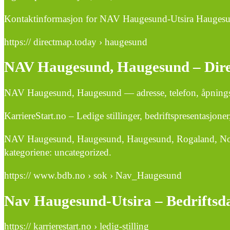
Kontaktinformasjon for NAV Haugesund-Utsira Haugesund
https:// directmap.today › haugesund
NAV Haugesund, Haugesund – Dir
NAV Haugesund, Haugesund — adresse, telefon, åpningst
KarriereStart.no – Ledige stillinger, bedriftspresentasjon
NAV Haugesund, Haugesund, Haugesund, Rogaland, Norge 
kategoriene: uncategorized.
https:// www.bdb.no › sok › Nav_Haugesund
Nav Haugesund-Utsira – Bedriftsd
https:// karrierestart.no › ledig-stilling