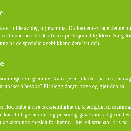
e
uke et bilde av deg og mamma. Du kan enten lage denne pu
ller du kan bestille den fra en profesjonell trykkeri. Sørg for
nne på de spesielle øyeblikkene dere har delt.
se
som ingen vil glemme. Kanskje en piknik i parken, en dag
id har ønsket å besøke? Planlegg dagen nøye og gjør den så
.
n flott måte å vise takknemlighet og kjærlighet til mamma
ne kan du lage en unik og personlig gave som vil glede he
 og skap noe spesielt for henne. Hun vil sette stor pris på