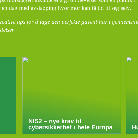
en dag med avslapping hvor mor kan få tid til seg selv.
eative tips for å lage den perfekte gaven! har i gennemsni
delser
NIS2 – nye krav til
cybersikkerhet i hele Europa
Hu