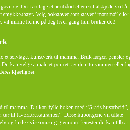
t gaveidé. Du kan lage et armbånd eller en halskjede ved å
net smykkeutstyr. Velg bokstaver som staver “mamma” eller
et vil minne henne på deg hver gang hun bruker det!
erk
ge et selvlaget kunstverk til mamma. Bruk farger, pensler o
k. Du kan velge å male et portrett av dere to sammen eller la
deres kjærlighet.
d til mamma. Du kan fylle boken med “Gratis husarbeid”,
ur til favorittrestauranten”. Disse kupongene vil tillate
selv og la deg vise omsorg gjennom tjenester du kan tilby.