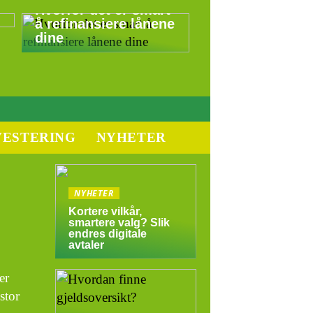
Hvorfor det er smart
å refinansiere lånene
dine
VESTERING
NYHETER
NYHETER
Kortere vilkår,
smartere valg? Slik
endres digitale
avtaler
.
er
stor