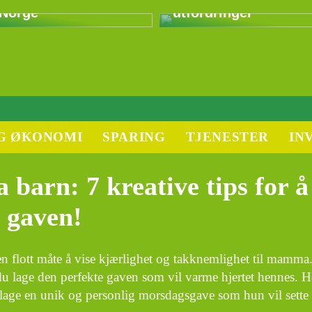
Norge
utfordringer
G ØKONOMI
SPARING
TJENESTER
IN
barn: 7 kreative tips for å
e gaven!
n flott måte å vise kjærlighet og takknemlighet til mamma
du lage den perfekte gaven som vil varme hjertet hennes. H
 lage en unik og personlig morsdagsgave som hun vil sette 