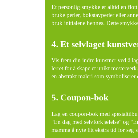
Et personlig smykke er alltid en flot
bruke perler, bokstavperler eller an
bruk initialene hennes. Dette smykk
4. Et selvlaget kunstv
Vis frem din indre kunstner ved å la
lerret for å skape et unikt mesterver
en abstrakt maleri som symboliserer 
5. Coupon-bok
Lag en coupon-bok med spesialtilbu
“En dag med selvforkjælelse” og “En t
mamma å nyte litt ekstra tid for seg 