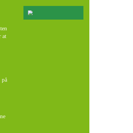
ten
 at
 på
.
nne