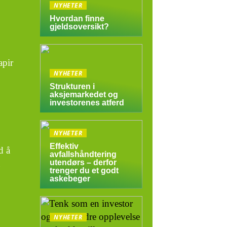
NYHETER
Hvordan finne
gjeldsoversikt?
apir
NYHETER
Strukturen i
aksjemarkedet og
investorenes atferd
NYHETER
Effektiv
d å
avfallshåndtering
utendørs – derfor
trenger du et godt
askebeger
NYHETER