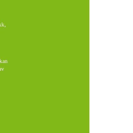
kk,
 kan
av