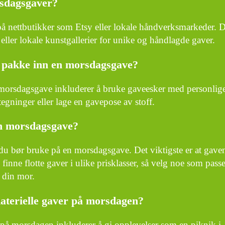
rsdagsgaver?
å nettbutikker som Etsy eller lokale håndverksmarkeder. 
eller lokale kunstgallerier for unike og håndlagde gaver.
å pakke inn en morsdagsgave?
 morsdagsgave inkluderer å bruke gaveesker med personlig
egninger eller lage en gavepose av stoff.
n morsdagsgave?
 du bør bruke på en morsdagsgave. Det viktigste er at gave
inne flotte gaver i ulike prisklasser, så velg noe som passe
e din mor.
materielle gaver på morsdagen?
r på morsdagen inkluderer å gi opplevelser som en piknik i