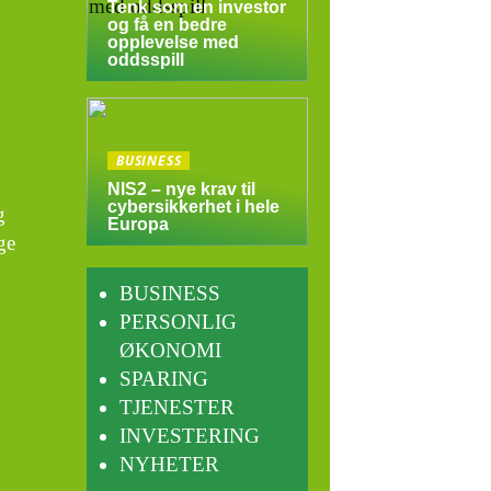
Tenk som en investor
og få en bedre
opplevelse med
oddsspill
BUSINESS
NIS2 – nye krav til
cybersikkerhet i hele
g
Europa
ge
BUSINESS
PERSONLIG
ØKONOMI
SPARING
TJENESTER
INVESTERING
NYHETER