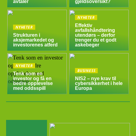
avtaler
gjeldsoversikt?
NYHETER
Effektiv
NYHETER
avfallshåndtering
Strukturen i
utendørs – derfor
aksjemarkedet og
trenger du et godt
investorenes atferd
askebeger
NYHETER
BUSINESS
Tenk som en
investor og få en
NIS2 – nye krav til
bedre opplevelse
cybersikkerhet i hele
med oddsspill
Europa