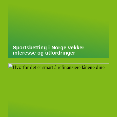
Sportsbetting i Norge vekker
interesse og utfordringer