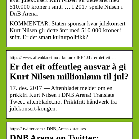
510.000 kroner i snitt. … I 2017 spelte Nilsen i
DnB Arena.
KOMMENTAR: Staten sponsar kvar julekonsert
Kurt Nilsen gir dette året med 510.000 kroner i
snitt. Er det smart kulturpolitikk?
https:// www.aftenbladet.no › kultur › lEE403 › er-det-eit-…
Er det eit offentleg ansvar å gi
Kurt Nilsen millionlønn til jul?
17. des. 2017 — Aftenbladet melder om en
prikkfri Kurt Nilsen i DNB Arena! Translate
Tweet. aftenbladet.no. Prikkfritt håndverk fra
julekonsert-kongen.
https:// twitter.com › DNB_Arena › statuses
DNB Arena on Twitter: