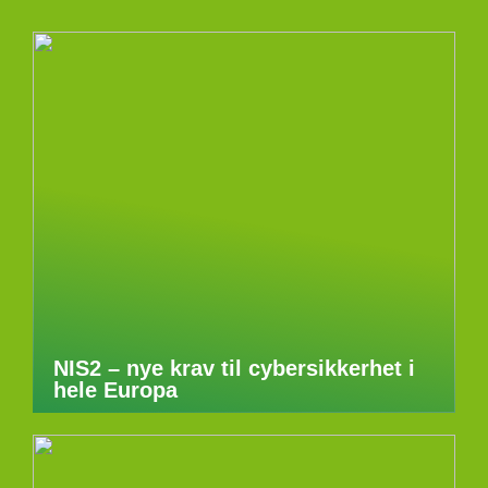
NIS2 – nye krav til cybersikkerhet i
hele Europa