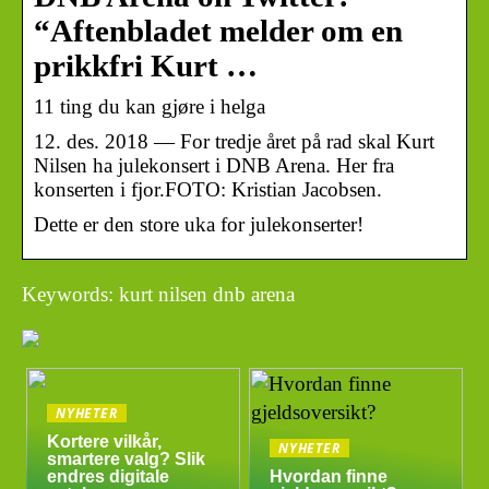
“Aftenbladet melder om en
prikkfri Kurt …
11 ting du kan gjøre i helga
12. des. 2018 — For tredje året på rad skal Kurt
Nilsen ha julekonsert i DNB Arena. Her fra
konserten i fjor.FOTO: Kristian Jacobsen.
Dette er den store uka for julekonserter!
Keywords: kurt nilsen dnb arena
NYHETER
Kortere vilkår,
NYHETER
smartere valg? Slik
endres digitale
Hvordan finne