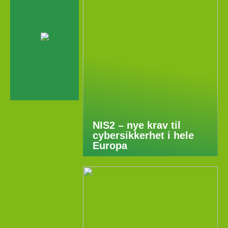
NIS2 – nye krav til
cybersikkerhet i hele
Europa