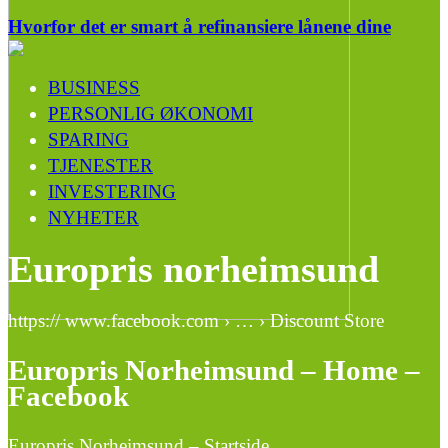
Hvorfor det er smart å refinansiere lånene dine
BUSINESS
PERSONLIG ØKONOMI
SPARING
TJENESTER
INVESTERING
NYHETER
Europris norheimsund
https:// www.facebook.com › … › Discount Store
Europris Norheimsund – Home –
Facebook
Europris Norheimsund – Startside