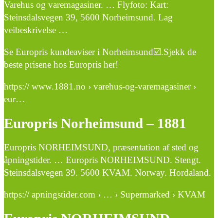
Varehus og varemagasiner. … Flyfoto: Kart:
Steinsdalsvegen 39, 5600 Norheimsund. Lag
veibeskrivelse …
Se Europris kundeaviser i Norheimsund☑️.Sjekk de
beste prisene hos Europris her!
https:// www.1881.no › varehus-og-varemagasiner ›
eur…
Europris Norheimsund – 1881
Europris NORHEIMSUND, præsentation af sted og
åpningstider. … Europris NORHEIMSUND. Stengt.
Steinsdalsvegen 39. 5600 KVAM. Norway. Hordaland.
https:// apningstider.com › … › Supermarked › KVAM