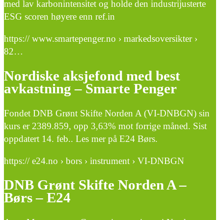
med lav karbonintensitet og holde den industrijusterte
ESG scoren høyere enn ref.in
https:// www.smartepenger.no › markedsoversikter ›
82…
Nordiske aksjefond med best
avkastning – Smarte Penger
Fondet DNB Grønt Skifte Norden A (VI-DNBGN) sin
kurs er 2389.859, opp 3,63% mot forrige måned. Sist
oppdatert 14. feb.. Les mer på E24 Børs.
https:// e24.no › bors › instrument › VI-DNBGN
DNB Grønt Skifte Norden A –
Børs – E24