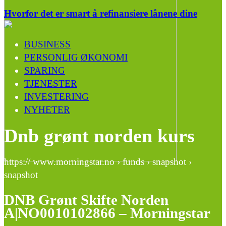
Hvorfor det er smart å refinansiere lånene dine
BUSINESS
PERSONLIG ØKONOMI
SPARING
TJENESTER
INVESTERING
NYHETER
Dnb grønt norden kurs
https:// www.morningstar.no › funds › snapshot ›
snapshot
DNB Grønt Skifte Norden
A|NO0010102866 – Morningstar