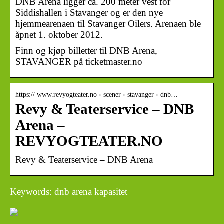
DNB Arena ligger ca. 200 meter vest for
Siddishallen i Stavanger og er den nye
hjemmearenaen til Stavanger Oilers. Arenaen ble
åpnet 1. oktober 2012.
Finn og kjøp billetter til DNB Arena,
STAVANGER på ticketmaster.no
https:// www.revyogteater.no › scener › stavanger › dnb…
Revy & Teaterservice – DNB
Arena –
REVYOGTEATER.NO
Revy & Teaterservice – DNB Arena
Keywords: dnb arena kapasitet