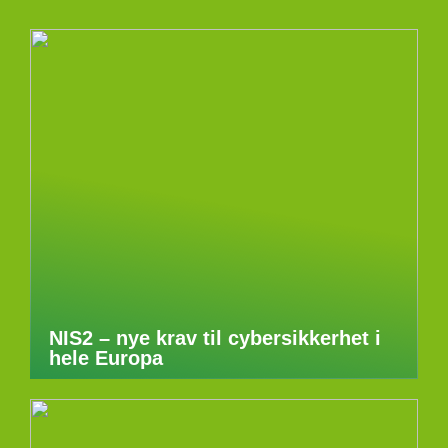
NIS2 – nye krav til cybersikkerhet i
hele Europa