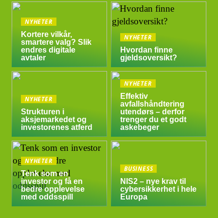
NYHETER
Kortere vilkår,
NYHETER
smartere valg? Slik
endres digitale
Hvordan finne
avtaler
gjeldsoversikt?
NYHETER
Effektiv
NYHETER
avfallshåndtering
Strukturen i
utendørs – derfor
aksjemarkedet og
trenger du et godt
investorenes atferd
askebeger
NYHETER
BUSINESS
Tenk som en
investor og få en
NIS2 – nye krav til
bedre opplevelse
cybersikkerhet i hele
med oddsspill
Europa