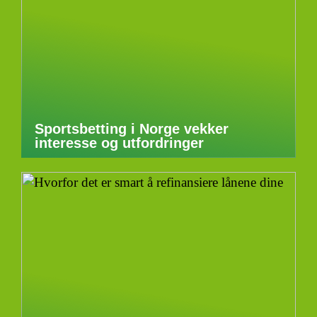
Sportsbetting i Norge vekker
interesse og utfordringer