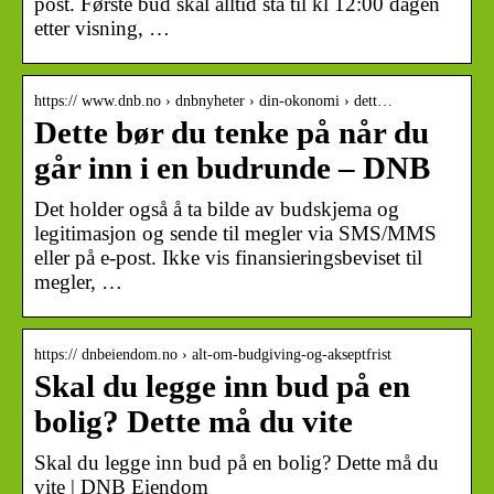
post. Første bud skal alltid stå til kl 12:00 dagen
etter visning, …
https:// www.dnb.no › dnbnyheter › din-okonomi › dett…
Dette bør du tenke på når du
går inn i en budrunde – DNB
Det holder også å ta bilde av budskjema og
legitimasjon og sende til megler via SMS/MMS
eller på e-post. Ikke vis finansieringsbeviset til
megler, …
https:// dnbeiendom.no › alt-om-budgiving-og-akseptfrist
Skal du legge inn bud på en
bolig? Dette må du vite
Skal du legge inn bud på en bolig? Dette må du
vite | DNB Eiendom