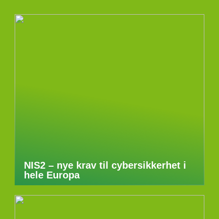
NIS2 – nye krav til cybersikkerhet i
hele Europa