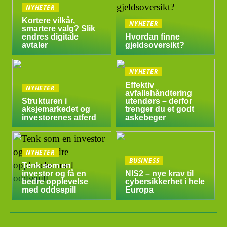
NYHETER
Kortere vilkår,
NYHETER
smartere valg? Slik
endres digitale
Hvordan finne
avtaler
gjeldsoversikt?
NYHETER
Effektiv
NYHETER
avfallshåndtering
Strukturen i
utendørs – derfor
aksjemarkedet og
trenger du et godt
investorenes atferd
askebeger
NYHETER
BUSINESS
Tenk som en
investor og få en
NIS2 – nye krav til
bedre opplevelse
cybersikkerhet i hele
med oddsspill
Europa