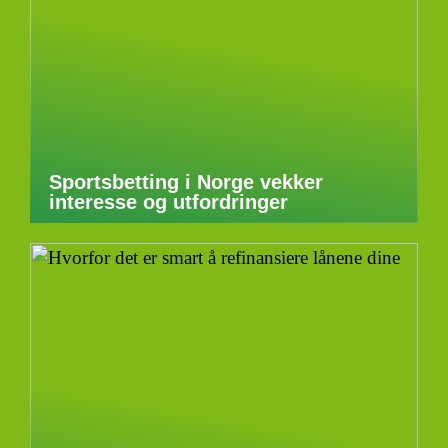
Sportsbetting i Norge vekker
interesse og utfordringer