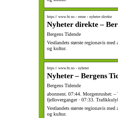
https:// www.bt.no › emne › nyheter-direkte
Nyheter direkte – Be
Bergens Tidende
Vestlandets største regionavis med a
og kultur.
https:// www.bt.no › nyheter
Nyheter – Bergens Ti
Bergens Tidende
abonnent. 07:44. Morgenrushet: – T
fjelloverganger · 07:33. Trafikkuly
Vestlandets største regionavis med a
og kultur.