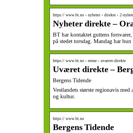
https:// www.bt.no › nyheter › direkte › 2-nyhet
Nyheter direkte – Ora
BT har kontaktet guttens forsvarer
på stedet torsdag. Mandag har hun 
https:// www.bt.no › emne › uvaeret-direkte
Uværet direkte – Ber
Bergens Tidende
Vestlandets største regionavis med a
og kultur.
https:// www.bt.no
Bergens Tidende