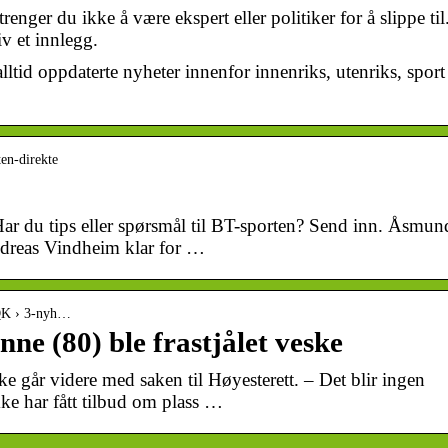
nger du ikke å være ekspert eller politiker for å slippe til
iv et innlegg.
lltid oppdaterte nyheter innenfor innenriks, utenriks, sport
en-direkte
Har du tips eller spørsmål til BT-sporten? Send inn. Åsmun
ndreas Vindheim klar for …
rQK › 3-nyh…
ne (80) ble frastjålet veske
ke går videre med saken til Høyesterett. – Det blir ingen
kke har fått tilbud om plass …