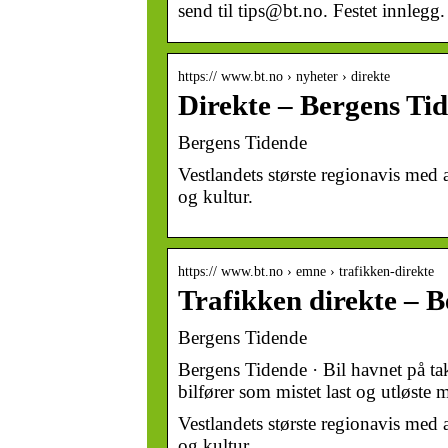
send til tips@bt.no. Festet innlegg.
https:// www.bt.no › nyheter › direkte
Direkte – Bergens Ti
Bergens Tidende
Vestlandets største regionavis med a
og kultur.
https:// www.bt.no › emne › trafikken-direkte
Trafikken direkte – 
Bergens Tidende
Bergens Tidende · Bil havnet på tak
bilfører som mistet last og utløste
Vestlandets største regionavis med a
og kultur.