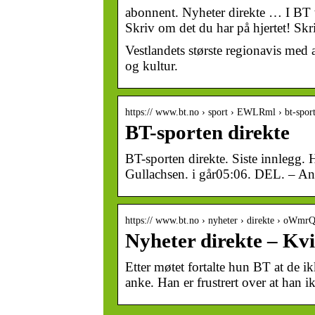
abonnent. Nyheter direkte … I BT tre
Skriv om det du har på hjertet! Skr
Vestlandets største regionavis med a
og kultur.
https:// www.bt.no › sport › EWLRml › bt-sport
BT-sporten direkte
BT-sporten direkte. Siste innlegg. 
Gullachsen. i går05:06. DEL. – A
https:// www.bt.no › nyheter › direkte › oWm
Nyheter direkte – Kvin
Etter møtet fortalte hun BT at de ik
anke. Han er frustrert over at han i