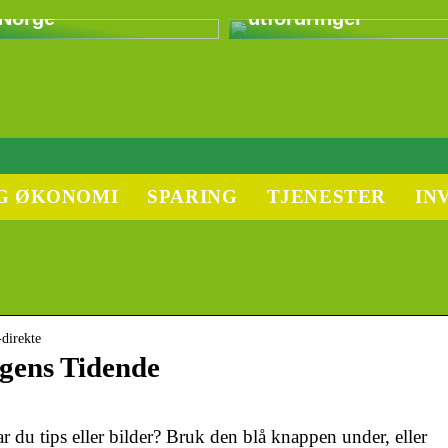
Norge
utfordringer
G ØKONOMI
SPARING
TJENESTER
IN
-direkte
rgens Tidende
 du tips eller bilder? Bruk den blå knappen under, eller