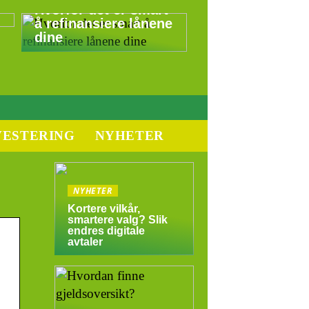
Hvorfor det er smart
å refinansiere lånene
dine
VESTERING
NYHETER
NYHETER
Kortere vilkår,
smartere valg? Slik
endres digitale
avtaler