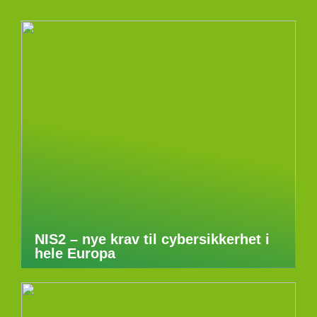
NIS2 – nye krav til cybersikkerhet i
hele Europa