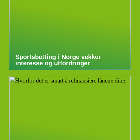
Sportsbetting i Norge vekker
interesse og utfordringer