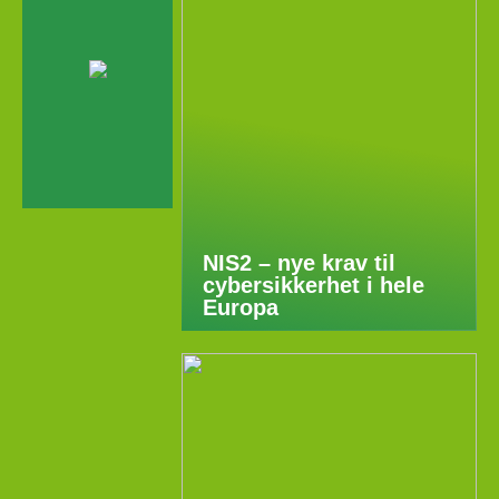
NIS2 – nye krav til
cybersikkerhet i hele
Europa