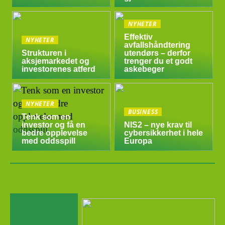
NYHETER
Effektiv
NYHETER
avfallshåndtering
Strukturen i
utendørs – derfor
aksjemarkedet og
trenger du et godt
investorenes atferd
askebeger
NYHETER
BUSINESS
Tenk som en
investor og få en
NIS2 – nye krav til
bedre opplevelse
cybersikkerhet i hele
med oddsspill
Europa