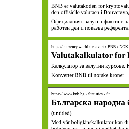
BNB er valutakoden for kryptoval
den offisielle valutaen i Bouvetøy
Официалният валутен фиксинг на 
работен ден и показва референтн
https:// currency.world › convert › BNB › NOK
Valutakalkulator fo
Калкулатор за валутни курсове. 
Konverter BNB til norske kroner
https:// www.bnb.bg › Statistics › St…
Българска народна 
(untitled)
Med vår boliglånskalkulator kan du
boligens pris, rente og nedbetaling