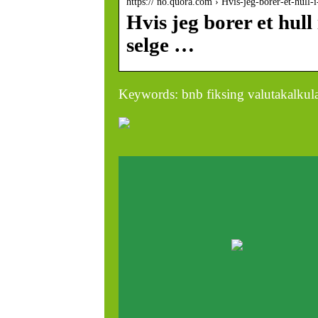
https:// no.quora.com › Hvis-jeg-borer-et-hull
Hvis jeg borer et hull
selge …
Keywords: bnb fiksing valutakalkula