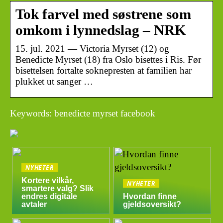
Tok farvel med søstrene som
omkom i lynnedslag – NRK
15. jul. 2021 — Victoria Myrset (12) og
Benedicte Myrset (18) fra Oslo bisettes i Ris. Før
bisettelsen fortalte soknepresten at familien har
plukket ut sanger …
Keywords: benedicte myrset facebook
NYHETER
Kortere vilkår,
NYHETER
smartere valg? Slik
endres digitale
Hvordan finne
avtaler
gjeldsoversikt?