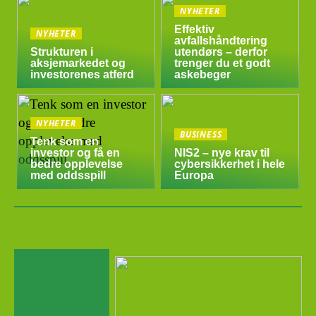
NYHETER
Effektiv
NYHETER
avfallshåndtering
Strukturen i
utendørs – derfor
aksjemarkedet og
trenger du et godt
investorenes atferd
askebeger
NYHETER
BUSINESS
Tenk som en
investor og få en
NIS2 – nye krav til
bedre opplevelse
cybersikkerhet i hele
med oddsspill
Europa