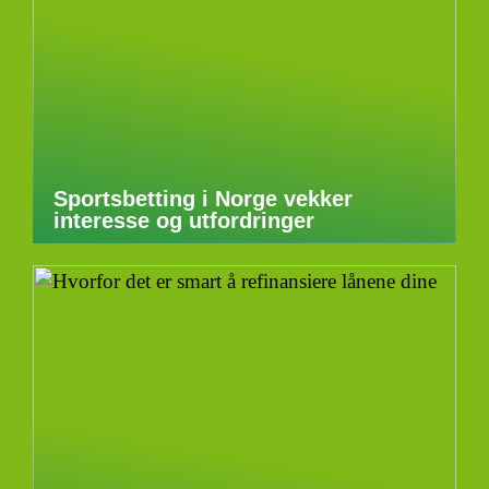
Sportsbetting i Norge vekker
interesse og utfordringer