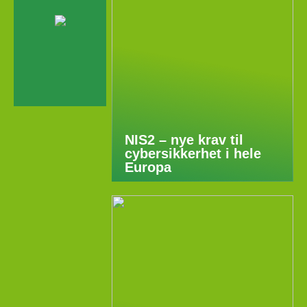
NIS2 – nye krav til
cybersikkerhet i hele
Europa