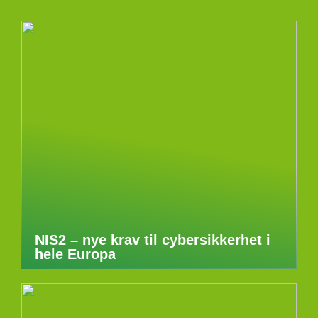
NIS2 – nye krav til cybersikkerhet i
hele Europa