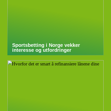
Sportsbetting i Norge vekker
interesse og utfordringer