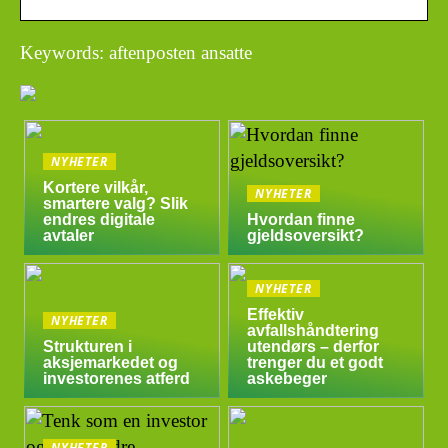
Keywords: aftenposten ansatte
NYHETER
Kortere vilkår,
NYHETER
smartere valg? Slik
endres digitale
Hvordan finne
avtaler
gjeldsoversikt?
NYHETER
Effektiv
NYHETER
avfallshåndtering
Strukturen i
utendørs – derfor
aksjemarkedet og
trenger du et godt
investorenes atferd
askebeger
NYHETER