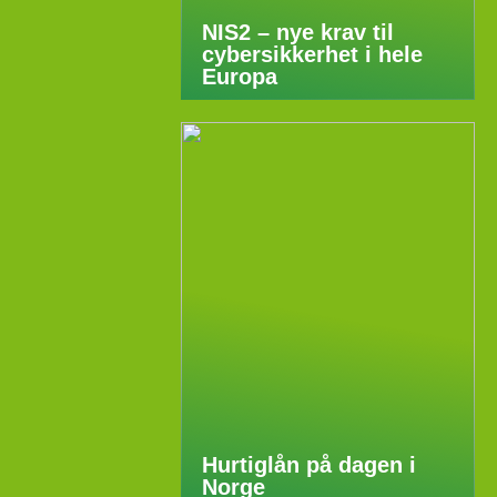
NIS2 – nye krav til
cybersikkerhet i hele
Europa
Hurtiglån på dagen i
Norge