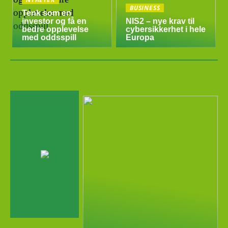
BUSINESS
Tenk som en
investor og få en
NIS2 – nye krav til
bedre opplevelse
cybersikkerhet i hele
med oddsspill
Europa