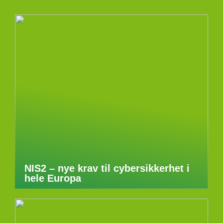
NIS2 – nye krav til cybersikkerhet i
hele Europa