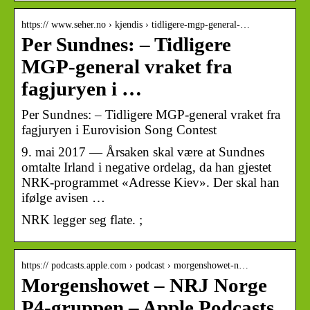
https:// www.seher.no › kjendis › tidligere-mgp-general-…
Per Sundnes: – Tidligere
MGP-general vraket fra
fagjuryen i …
Per Sundnes: – Tidligere MGP-general vraket fra
fagjuryen i Eurovision Song Contest
9. mai 2017 — Årsaken skal være at Sundnes
omtalte Irland i negative ordelag, da han gjestet
NRK-programmet «Adresse Kiev». Der skal han
ifølge avisen …
NRK legger seg flate. ;
https:// podcasts.apple.com › podcast › morgenshowet-n…
Morgenshowet – NRJ Norge
P4-gruppen – Apple Podcasts