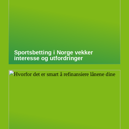
Sportsbetting i Norge vekker
interesse og utfordringer