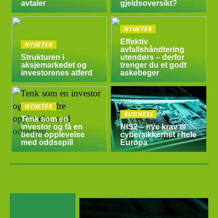
avtaler
gjeldsoversikt?
NYHETER
Effektiv
NYHETER
avfallshåndtering
Strukturen i
utendørs – derfor
aksjemarkedet og
trenger du et godt
investorenes atferd
askebeger
NYHETER
BUSINESS
Tenk som en
investor og få en
NIS2 – nye krav til
bedre opplevelse
cybersikkerhet i hele
med oddsspill
Europa